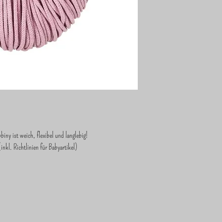
ny ist weich, flexibel und langlebig!
l. Richtlinien für Babyartikel)