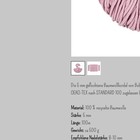
Die 5 mm geflochtene Baumwollkordel von Bobbi
OEKO-TEX nach STANDARD 100 zugelassen (ink
Material:
100 % recycelte Baumwolle
Stärke
: 5 mm
Länge:
100m
Gewicht:
ca 500 g
Empfohlene Nadelstärke:
8-10 mm