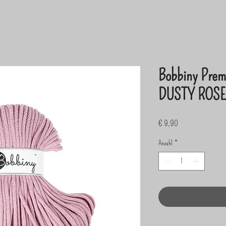
Bobbiny Prem
DUSTY ROSE 
Preis
€ 9,90
Anzahl
*