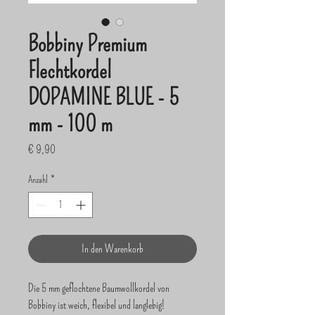
Bobbiny Premium
Flechtkordel
DOPAMINE BLUE - 5
mm - 100 m
Preis
€ 9,90
Anzahl
*
In den Warenkorb
Die 5 mm geflochtene Baumwollkordel von
Bobbiny ist weich, flexibel und langlebig!