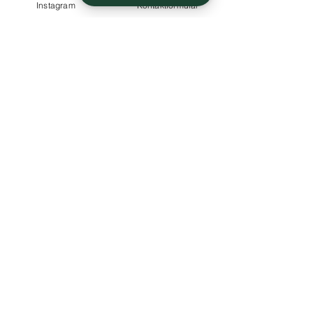
Instagram
Kontaktformular
SHOP
ZAHLUNG
Vorauskasse -
Häkelkörbe und Dekoration
Paypal - bei
Geschenkideen
Abholung
DIY Produkte
Taschen
INFO
Liefer- und Zahlungsmöglichkeiten
Versandkosten
AGB
Impressum
Widerrufsbelehrung und -formular
Datenschutzerklärung