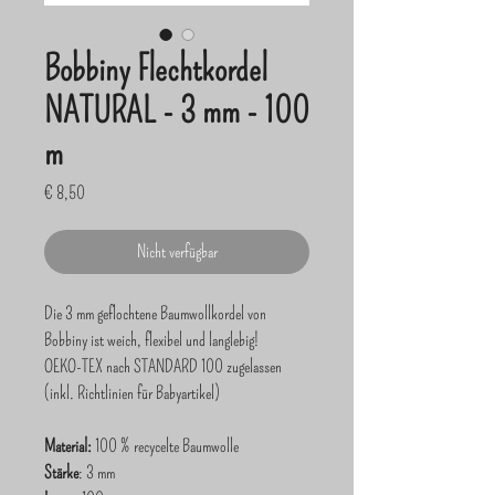
Bobbiny Flechtkordel
NATURAL - 3 mm - 100
m
Preis
€ 8,50
Nicht verfügbar
Die 3 mm geflochtene Baumwollkordel von
Bobbiny ist weich, flexibel und langlebig!
OEKO-TEX nach STANDARD 100 zugelassen
(inkl. Richtlinien für Babyartikel)
Material:
100 % recycelte Baumwolle
Stärke
: 3 mm