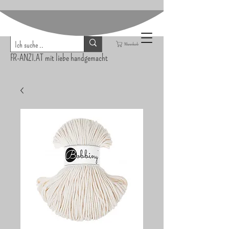
Warenkorb
FR-ANZI.AT mit liebe handgemacht