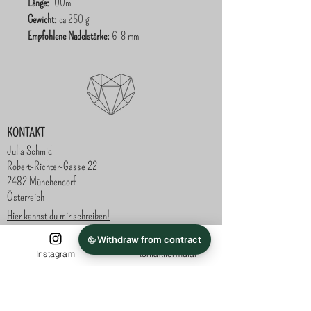
Länge:
100m
Gewicht:
ca 250 g
Empfohlene Nadelstärke:
6-8 mm
KONTAKT
Julia Schmid
Robert-Richter-Gasse 22
2482 Münchendorf
Österreich
Hier kannst du mir schreiben!
SHOP
ZAHLUNG
Instagram
Kontaktformular
Vorauskasse -
Häkelkörbe und Dekoration
Paypal - bei
Geschenkideen
Abholung