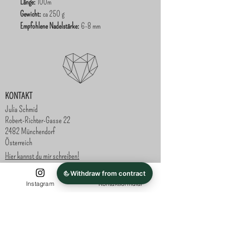
Länge:
100m
Gewicht:
ca 250 g
Empfohlene Nadelstärke:
6-8 mm
KONTAKT
Julia Schmid
Robert-Richter-Gasse 22
2482 Münchendorf
Österreich
Hier kannst du mir schreiben!
SHOP
ZAHLUNG
Instagram
Kontaktformular
Vorauskasse -
Häkelkörbe und Dekoration
Paypal - bei
Geschenkideen
Abholung