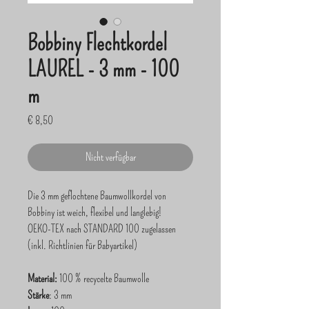
Bobbiny Flechtkordel
LAUREL - 3 mm - 100
m
Preis
€ 8,50
Nicht verfügbar
Die 3 mm geflochtene Baumwollkordel von
Bobbiny ist weich, flexibel und langlebig!
OEKO-TEX nach STANDARD 100 zugelassen
(inkl. Richtlinien für Babyartikel)
Material:
100 % recycelte Baumwolle
Stärke
: 3 mm