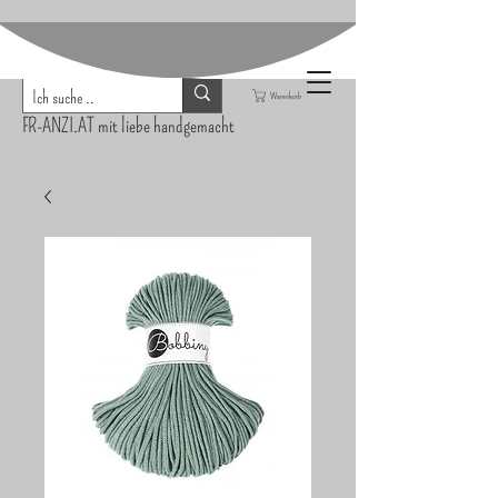
Warenkorb
FR-ANZI.AT mit liebe handgemacht